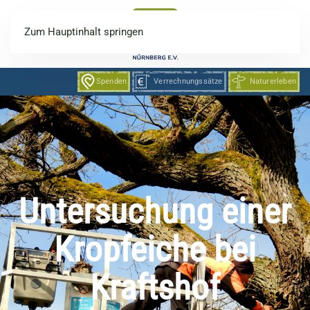
Zum Hauptinhalt springen
Spenden
Verrechnungssätze
Naturerleben
Untersuchung einer
Kropfeiche bei
Kraftshof